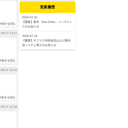
更新履歴
2026.07.31
【重要】新作「Ban D-live」メンテナン
続きを読む
スのお知らせ
.08.07 13:11
2026.07.24
【重要】サブスク内容改定および新決
済システム導入のお知らせ
続きを読む
.08.07 13:10
続きを読む
.08.07 12:28