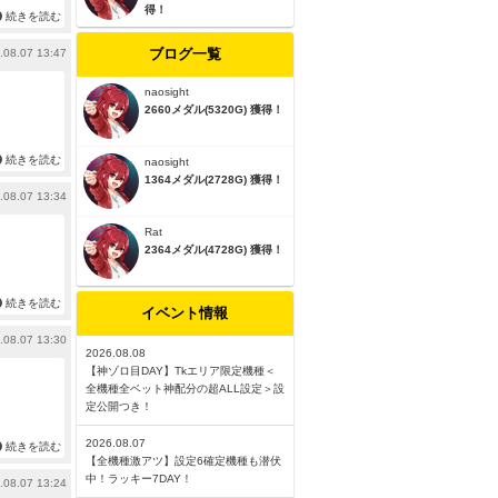
得！
続きを読む
ブログ一覧
.08.07 13:47
naosight
2660メダル(5320G) 獲得！
続きを読む
naosight
1364メダル(2728G) 獲得！
.08.07 13:34
Rat
2364メダル(4728G) 獲得！
続きを読む
イベント情報
.08.07 13:30
2026.08.08
【神ゾロ目DAY】Tkエリア限定機種＜
全機種全ベット神配分の超ALL設定＞設
定公開つき！
2026.08.07
続きを読む
【全機種激アツ】設定6確定機種も潜伏
中！ラッキー7DAY！
.08.07 13:24