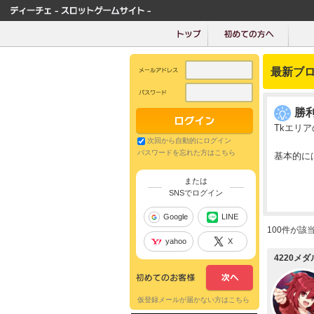
最新ブ
勝
Tkエリ
次回から自動的にログイン
パスワードを忘れた方はこちら
基本的に
または
SNSでログイン
Google
LINE
100件が該
yahoo
X
4220メダ
仮登録メールが届かない方はこちら