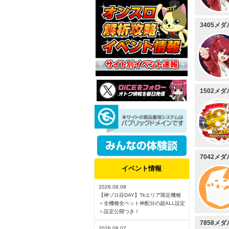
3405メダ
1502メダ
7042メダル
イベント情報
2026.08.08
【神ゾロ目DAY】Tkエリア限定機種
＜全機種全ベット神配分の超ALL設定
＞設定公開つき！
7858メダル
2026.08.07