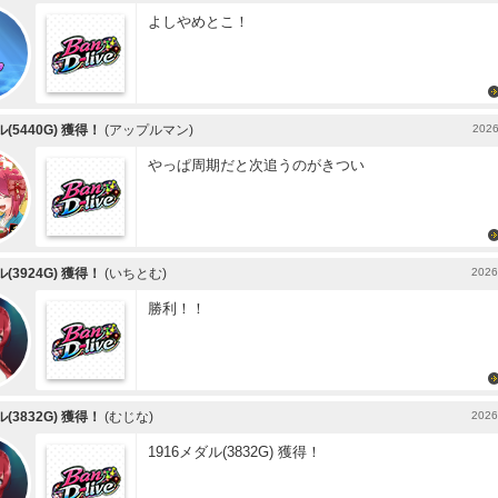
よしやめとこ！
ル(5440G) 獲得！
(アップルマン)
2026
やっぱ周期だと次追うのがきつい
ル(3924G) 獲得！
(いちとむ)
2026
勝利！！
ル(3832G) 獲得！
(むじな)
2026
1916メダル(3832G) 獲得！