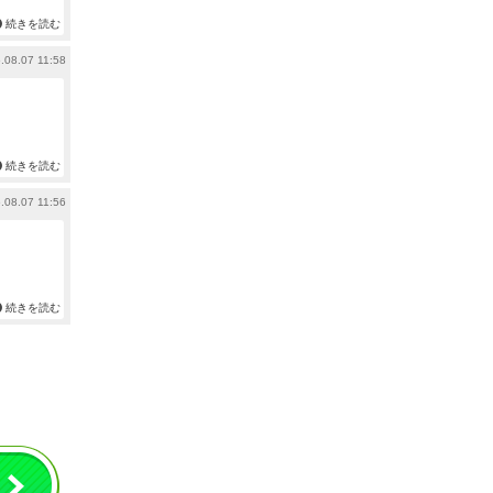
続きを読む
.08.07 11:58
続きを読む
.08.07 11:56
続きを読む