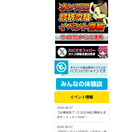
イベント情報
2026.08.07
【全機種激アツ】設定6確定機種も潜
伏中！ラッキー7DAY！
2026.08.07
【DiCEミラクル7DAY】＜設定６＞確