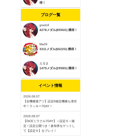
得！
ブログ一覧
gradoll
4278メダル(8556G) 獲得！
Ma09
3311メダル(6622G) 獲得！
えるま
1479メダル(2958G) 獲得！
イベント情報
2026.08.07
【全機種激アツ】設定6確定機種も潜伏
中！ラッキー7DAY！
2026.08.07
【DiCEミラクル7DAY】＜設定６＞確
定！設定公開つき！参加券をゲットし
て【設定６】をプレイ！