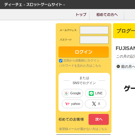
ブログ
FUJIS
この月の記
次回から自動的にログイン
パスワードを忘れた方はこちら
前の月
または
SNSでログイン
Google
LINE
yahoo
X
仮登録メールが届かない方はこちら