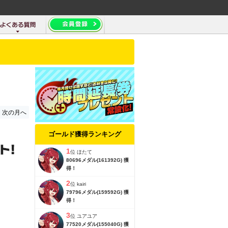
次の月へ
ゴールド獲得ランキング
1
位
ほたて
80696メダル(161392G) 獲
得！
2
位
kairi
79796メダル(159592G) 獲
得！
3
位
ユアユア
77520メダル(155040G) 獲