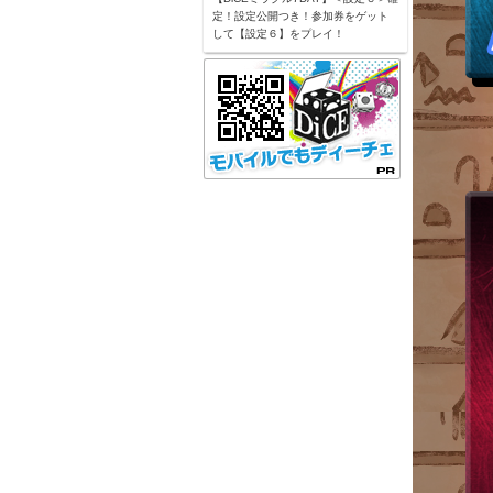
定！設定公開つき！参加券をゲット
して【設定６】をプレイ！