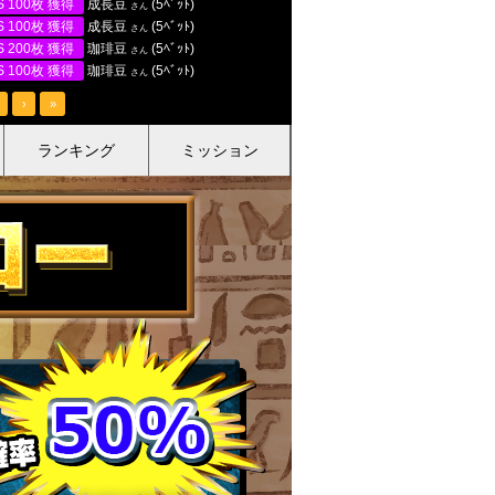
S 100枚 獲得
成長豆
(5ﾍﾞｯﾄ)
さん
S 100枚 獲得
成長豆
(5ﾍﾞｯﾄ)
さん
S 200枚 獲得
珈琲豆
(5ﾍﾞｯﾄ)
さん
S 100枚 獲得
珈琲豆
(5ﾍﾞｯﾄ)
さん
›
»
ランキング
ミッション