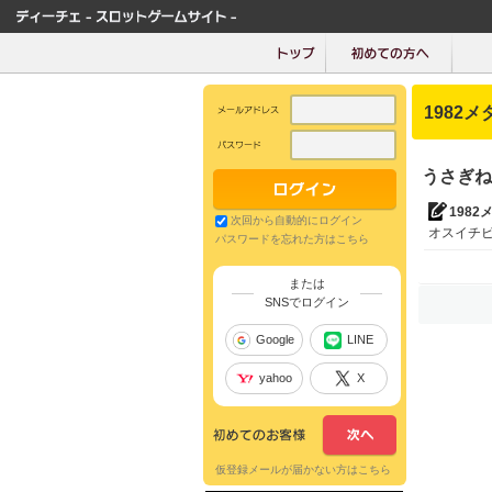
1982メ
うさぎね
1982
次回から自動的にログイン
オスイチビ
パスワードを忘れた方はこちら
または
SNSでログイン
Google
LINE
yahoo
X
仮登録メールが届かない方はこちら