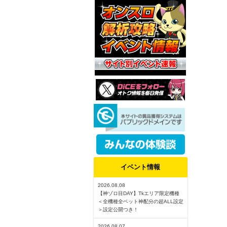
イベント情報
2026.08.08
【神ゾロ目DAY】Tkエリア限定機種
＜全機種全ベット神配分の超ALL設定
＞設定公開つき！
2026.08.07