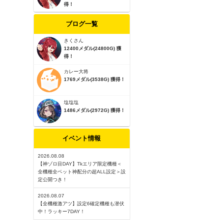
得！
ブログ一覧
きくさん
12400メダル(24800G) 獲
得！
カレー大将
1769メダル(3538G) 獲得！
塩塩塩
1486メダル(2972G) 獲得！
イベント情報
2026.08.08
【神ゾロ目DAY】Tkエリア限定機種＜
全機種全ベット神配分の超ALL設定＞設
定公開つき！
2026.08.07
【全機種激アツ】設定6確定機種も潜伏
中！ラッキー7DAY！