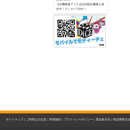
【全機種激アツ】設定6確定機種も潜
伏中！ラッキー7DAY！
サイトマップ｜
ご利用上の注意｜
利用規約｜
プライバシーポリシー｜
景品表示法｜
特定商取引