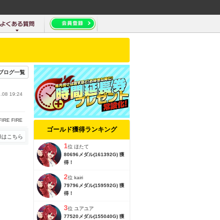
ブログ一覧
.08 19:24
FIRE FIRE
ゴールド獲得ランキング
録はこちら
1
位
ほたて
80696メダル(161392G) 獲
得！
2
位
kairi
79796メダル(159592G) 獲
得！
3
位
ユアユア
77520メダル(155040G) 獲