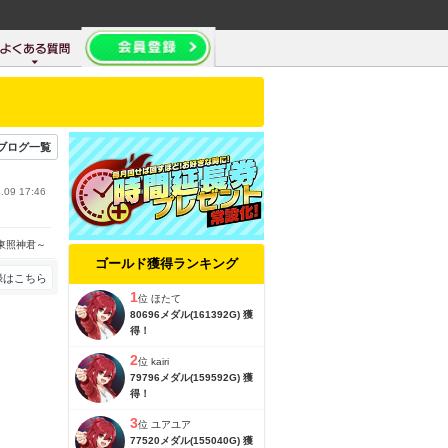
ブログ一覧
.09 17:46
東照神君～
ゴールド獲得ランキング
録はこちら
1
位
ほたて
80696メダル(161392G) 獲
得！
2
位
kairi
79796メダル(159592G) 獲
得！
3
位
ユアユア
77520メダル(155040G) 獲