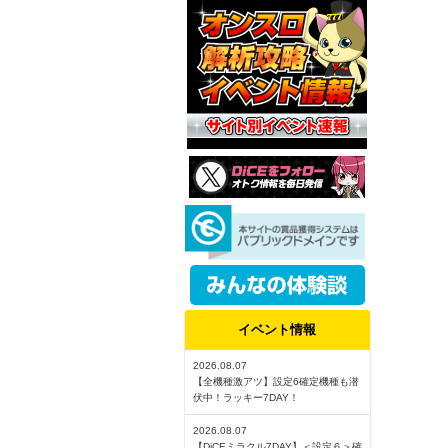
イベント情報
2026.08.07
【全機種激アツ】設定6確定機種も潜
伏中！ラッキー7DAY！
2026.08.07
【DiCEミラクル7DAY】＜設定６＞確