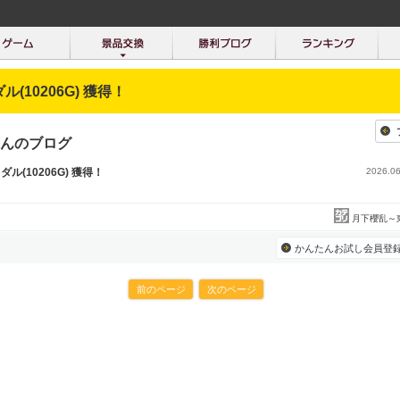
ダル(10206G) 獲得！
んのブログ
メダル(10206G) 獲得！
2026.06
月下櫻乱～
かんたんお試し会員登
前のページ
次のページ