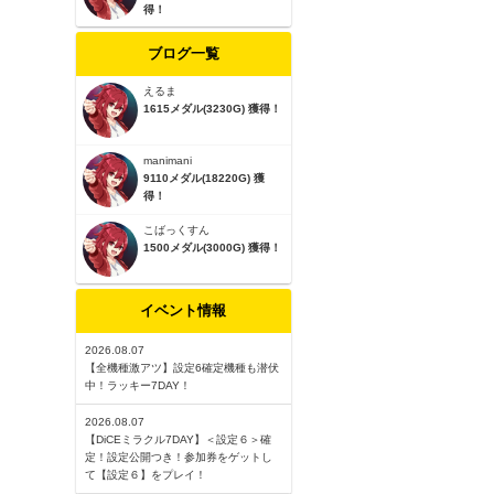
得！
ブログ一覧
えるま
1615メダル(3230G) 獲得！
manimani
9110メダル(18220G) 獲
得！
こばっくすん
1500メダル(3000G) 獲得！
イベント情報
2026.08.07
【全機種激アツ】設定6確定機種も潜伏
中！ラッキー7DAY！
2026.08.07
【DiCEミラクル7DAY】＜設定６＞確
定！設定公開つき！参加券をゲットし
て【設定６】をプレイ！