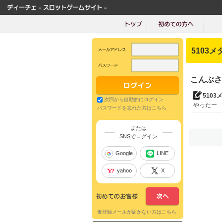
5103メ
こんぶさ
5103
次回から自動的にログイン
やったー
パスワードを忘れた方はこちら
または
SNSでログイン
Google
LINE
yahoo
X
仮登録メールが届かない方はこちら