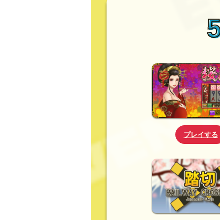
プレイする