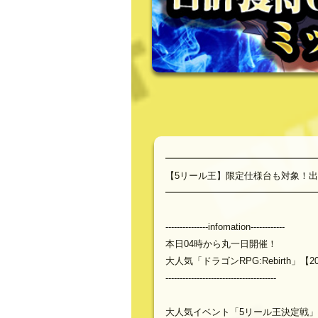
━━━━━━━━━━━━━━━━
【5リール王】限定仕様台も対象！
━━━━━━━━━━━━━━━━
---------------infomation------------
本日04時から丸一日開催！
大人気「ドラゴンRPG:Rebirth」【
---------------------------------------
大人気イベント「5リール王決定戦