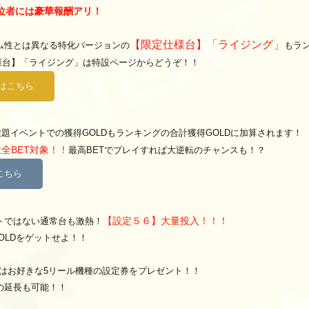
上位者には豪華報酬アリ！
【限定仕様台】「ライジング」
ム性とは異なる特化バージョンの
もラ
様台】「ライジング」は特設ページからどうぞ！！
はこちら
題イベントでの獲得GOLDもランキングの合計獲得GOLDに加算されます！
全BET対象！！
は
最高BETでプレイすれば大逆転のチャンスも！？
こちら
【設定５６】大量投入！！！
トではない通常台も激熱！
OLDをゲットせよ！！
者にはお好きな5リール機種の設定券をプレゼント！！
の延長も可能！！