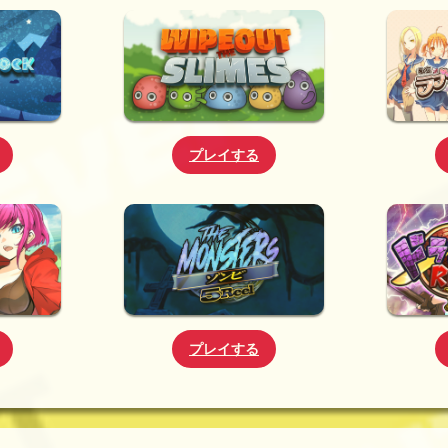
プレイする
プレイする