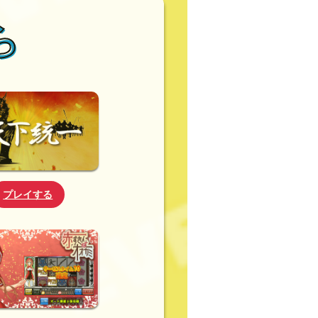
ら
プレイする