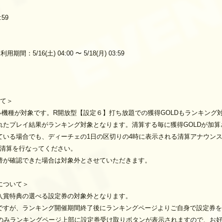
:59
/16(土) 04:00 〜 5/18(月) 03:59
いて＞
ての5リール機種が対象です。R開放型【設定６】打ち放題での獲得GOLDもランキン
れたプレイ結果がランキング対象となります。清算する毎に獲得GOLDが加算
ている場合でも、ディーチェの1日の区切りの4時に表示される清算アナウン
でに清算を行なってください。
替が確認できた場合は対象外とさせていただきます。
について＞
入賞特典の選べる設定券の対象外となります。
ですが、ランキング開催期間終了後にランキングページよりご自身で設定券
様のみランキングページ上部に設定券受け取りボタンが表示されますので、お