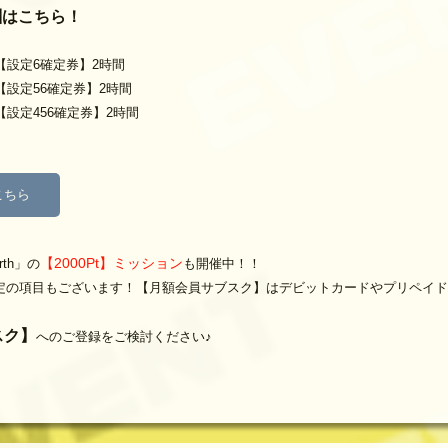
酬はこちら！
【設定6確定券】2時間
【設定56確定券】2時間
設定456確定券】2時間
こちら
【2000Pt】ミッション
th」の
も開催中！！
の項目もございます！【月額会員サブスク】はデビットカードやプリペイドで
スク】
へのご登録をご検討ください♪