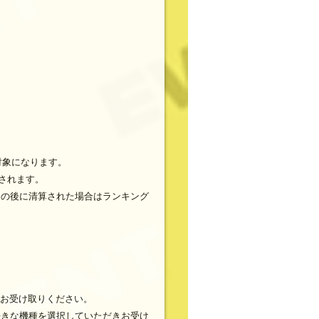
グ対象になります。
されます。
スの後に清算された場合はランキング
をお受け取りください。
好きな機種を選択していただきお受け