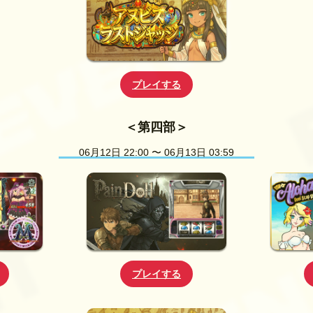
プレイする
＜第四部＞
06月12日 22:00 〜 06月13日 03:59
プレイする