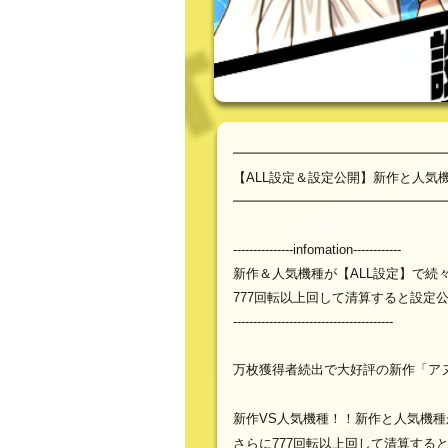
━━━━━━━━━━━━━━━━
【ALL設定＆設定公開】新作と人気
━━━━━━━━━━━━━━━━
---------------infomation------------
新作＆人気機種が【ALL設定】で続
777回転以上回して清算すると設定
----------------------------------------
万枚獲得者続出で大好評の新作「ア
新作VS人気機種！！新作と人気機種
さらに777回転以上回して清算する