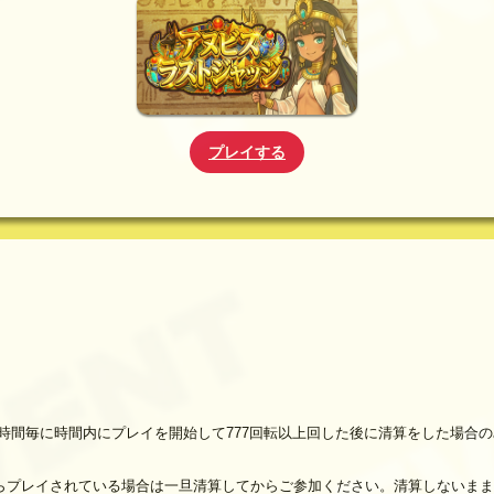
プレイする
時間毎に時間内にプレイを開始して777回転以上回した後に清算をした場合
らプレイされている場合は一旦清算してからご参加ください。清算しないま