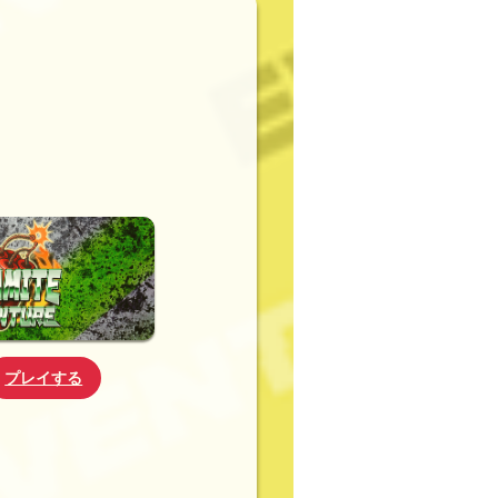
プレイする