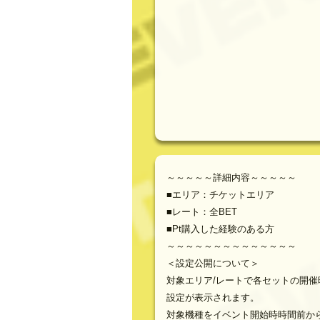
～～～～～詳細内容～～～～～
■エリア：チケットエリア
■レート：全BET
■Pt購入した経験のある方
～～～～～～～～～～～～～～
＜設定公開について＞
対象エリア/レートで各セットの開催
設定が表示されます。
対象機種をイベント開始時時間前か