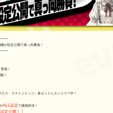
━━━
機種が設定公開で真っ向勝負！
━━━
々登場！
公開！
ヌビス・ラストジャッジ」各セットにエントリー中！
ALL設定
が
で激熱対決！
設定公開！！
と