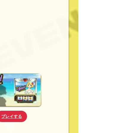
プレイする