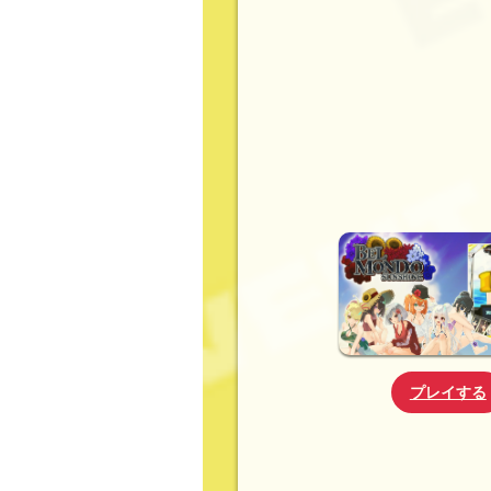
プレイする