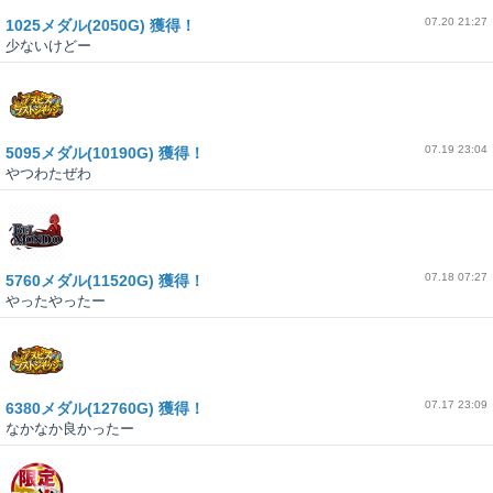
07.20 21:27
1025メダル(2050G) 獲得！
少ないけどー
07.19 23:04
5095メダル(10190G) 獲得！
やつわたぜわ
07.18 07:27
5760メダル(11520G) 獲得！
やったやったー
07.17 23:09
6380メダル(12760G) 獲得！
なかなか良かったー