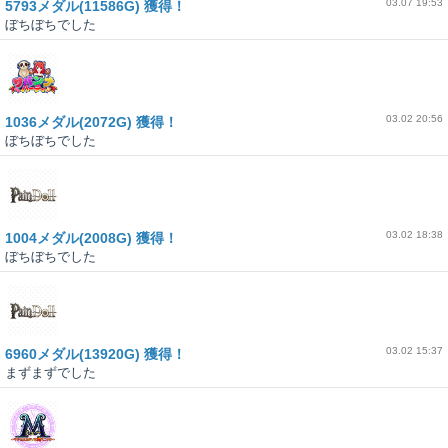
03.07 19:53
5793メダル(11586G) 獲得！
ぼちぼちでした
03.02 20:56
1036メダル(2072G) 獲得！
ぼちぼちでした
03.02 18:38
1004メダル(2008G) 獲得！
ぼちぼちでした
03.02 15:37
6960メダル(13920G) 獲得！
まずまずでした