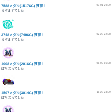
03.01 20:09
7588メダル(15176G) 獲得！
まずまずでした
02.28 22:28
3748メダル(7496G) 獲得！
まずまずでした
01.02 15:28
1008メダル(2016G) 獲得！
ぼちぼちでした
11.28 23:09
1507メダル(3014G) 獲得！
ぼちぼちでした