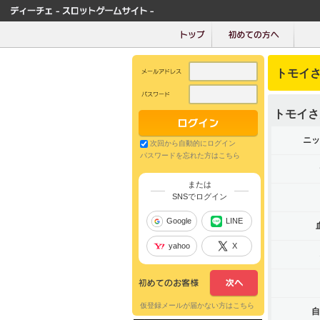
トモイ
トモイさ
ニッ
次回から自動的にログイン
パスワードを忘れた方はこちら
または
SNSでログイン
Google
LINE
yahoo
X
仮登録メールが届かない方はこちら
自