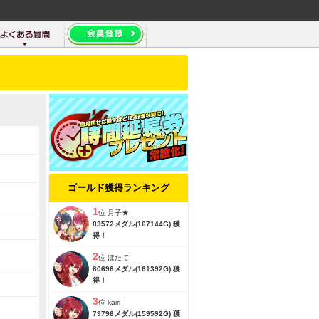
ゴールド獲得ランキング
1
位
月子★
83572メダル(167144G) 獲
得！
2
位
ほたて
80696メダル(161392G) 獲
得！
3
位
kairi
79796メダル(159592G) 獲