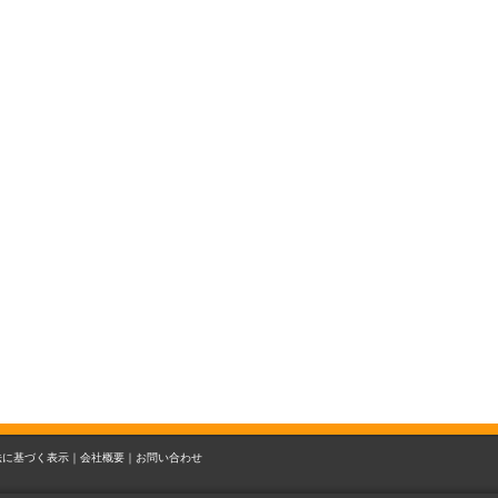
法に基づく表示｜
会社概要｜
お問い合わせ