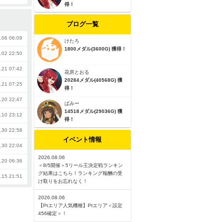
得！
ブログ一覧
.06 06:09
けたろ
1800メダル(3600G) 獲得！
.02 22:50
.21 07:42
花房とおる
20284メダル(40568G) 獲
.21 07:25
得！
.20 22:47
ばみー
14518メダル(29036G) 獲
.10 23:12
得！
.30 22:58
イベント情報
.30 22:04
2026.08.06
.20 06:36
＜8/5開催＞5リール王決定戦ランキン
グ結果はこちら！ランキング報酬の受
.15 21:51
け取りをお忘れなく！
2026.08.06
【Ptエリア人気機種】Ptエリア＜設定
456確定＞！