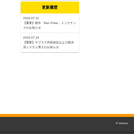
更新履歴
2026.07.31
【重要】新作「Ban D-live」メンテナン
スのお知らせ
2026.07.24
【重要】サブスク内容改定および新決
済システム導入のお知らせ
© musou